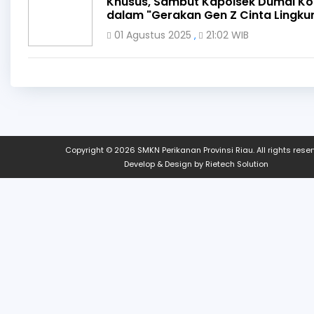
Khusus, Sambut Kapolsek Dumai Ko
dalam "Gerakan Gen Z Cinta Lingku
01 Agustus 2025
21:02 WIB
,
Copyright © 2026
SMKN Perikanan Provinsi Riau
. All rights rese
Develop & Design by
Rietech Solution